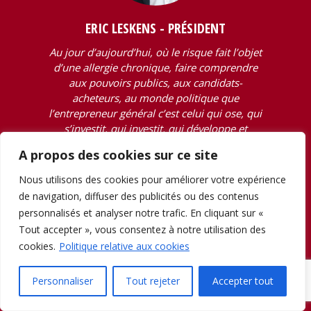
ERIC LESKENS - PRÉSIDENT
Au jour d’aujourd’hui, où le risque fait l’objet
d’une allergie chronique, faire comprendre
aux pouvoirs publics, aux candidats-
acheteurs, au monde politique que
l’entrepreneur général c’est celui qui ose, qui
s’investit, qui investit, qui développe et
coordonne et au final qui construit, paraît en
A propos des cookies sur ce site
effet à bien des points de vue un défi … Que
chaque projet comporte ses risques, que le
Nous utilisons des cookies pour améliorer votre expérience
personnel qualifié et motivé se fait rare, que
de navigation, diffuser des publicités ou des contenus
si le carnet de commandes est rempli, il faut
personnalisés et analyser notre trafic. En cliquant sur «
tous les jours se battre pour qu’il puisse le
Tout accepter », vous consentez à notre utilisation des
rester et que construire, c’est bien, être payé
cookies.
Politique relative aux cookies
pour ce faire, c’est mieux … Que tout cela
paraît évident mais que cela constitue le lot
Personnaliser
Tout rejeter
Accepter tout
quotidien des soucis de l’entrepreneur
général, voilà ce qu’il nous faut (ré)expliquer