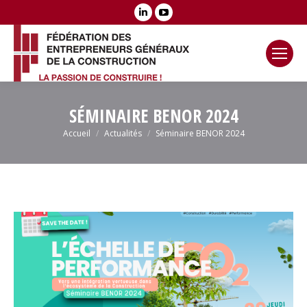
LinkedIn
YouTube
page
page
opens
opens
in
in
new
new
window
window
SÉMINAIRE BENOR 2024
Vous êtes ici :
Accueil
Actualités
Séminaire BENOR 2024