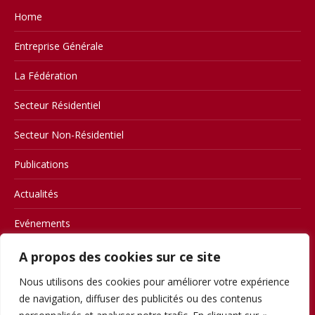
Home
Entreprise Générale
La Fédération
Secteur Résidentiel
Secteur Non-Résidentiel
Publications
Actualités
Evénements
Contact
A propos des cookies sur ce site
Nous utilisons des cookies pour améliorer votre expérience
Members
de navigation, diffuser des publicités ou des contenus
Conditions d’utilisation