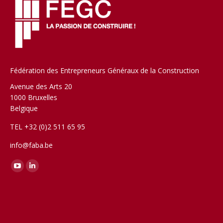
Fédération des Entrepreneurs Généraux de la Construction
Avenue des Arts 20
1000 Bruxelles
Belgique
TEL +32 (0)2 511 65 95
info@faba.be
Trouvez nous sur :
YouTube
LinkedIn
page
page
opens
opens
in
in