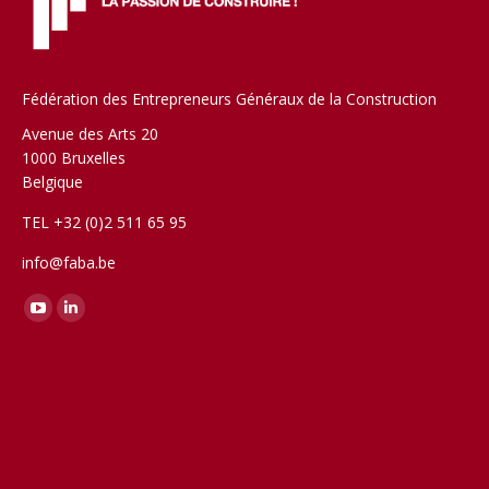
Fédération des Entrepreneurs Généraux de la Construction
Avenue des Arts 20
1000 Bruxelles
Belgique
TEL +32 (0)2 511 65 95
info@faba.be
Trouvez nous sur :
YouTube
LinkedIn
page
page
opens
opens
in
in
new
new
window
window