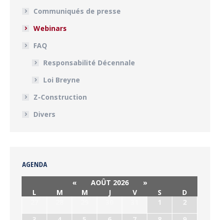
Communiqués de presse
Webinars
FAQ
Responsabilité Décennale
Loi Breyne
Z-Construction
Divers
AGENDA
«
AOÛT 2026
»
L
M
M
J
V
S
D
27
28
29
30
31
1
2
3
4
5
6
7
8
9