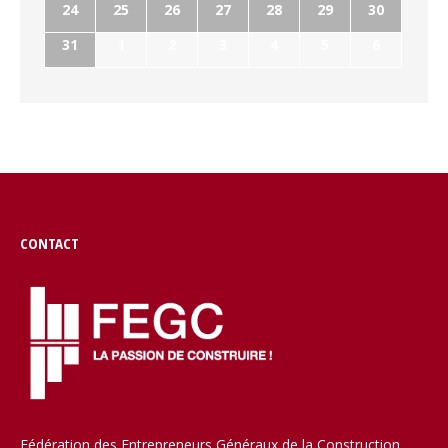
24
25
26
27
28
29
30
31
1
2
3
4
5
6
CONTACT
Fédération des Entrepreneurs Généraux de la Construction