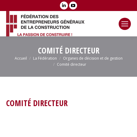
LinkedIn
YouTube
page
page
opens
opens
in
in
new
new
window
window
COMITÉ DIRECTEUR
Vous êtes ici :
Accueil
La Fédération
Organes de décision et de gestion
Comité directeur
COMITÉ DIRECTEUR