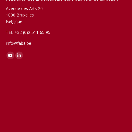
Avenue des Arts 20
1000 Bruxelles
Belgique
TEL +32 (0)2 511 65 95
info@faba.be
Trouvez nous sur :
YouTube
LinkedIn
page
page
opens
opens
in
in
new
new
window
window