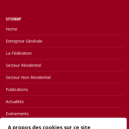
SITEMAP
Home
Entreprise Générale
La Fédération
Secteur Résidentiel
Secteur Non-Résidentiel
Publications
Actualités
Evénements
Contact
A propos des cookies sur ce site