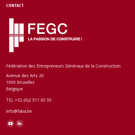
CONTACT
Fédération des Entrepreneurs Généraux de la Construction
Avenue des Arts 20
1000 Bruxelles
Belgique
TEL +32 (0)2 511 65 95
info@faba.be
Trouvez nous sur :
YouTube
LinkedIn
page
page