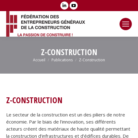
LinkedIn
YouTube
page
page
opens
opens
in
in
new
new
window
window
Z-CONSTRUCTION
Vous êtes ici :
Accueil
Publications
Z-Construction
Z-CONSTRUCTION
Le secteur de la construction est un des piliers de notre
économie. Par le biais de l’innovation, ses différents
acteurs créent des matériaux de haute qualité permettant
la construction d’infrastructures et d’édifices durables. De