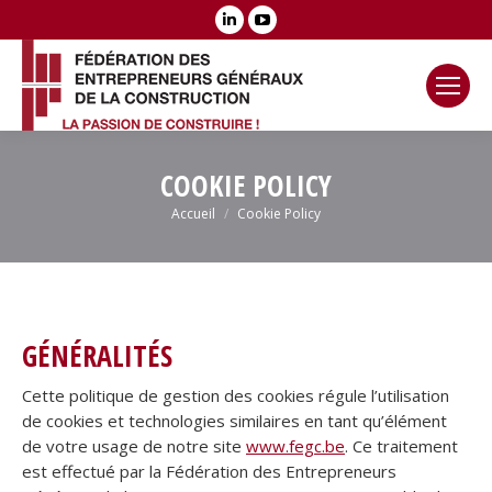
LinkedIn
YouTube
page
page
opens
opens
in
in
new
new
window
window
COOKIE POLICY
Vous êtes ici :
Accueil
Cookie Policy
GÉNÉRALITÉS
Cette politique de gestion des cookies régule l’utilisation
de cookies et technologies similaires en tant qu’élément
de votre usage de notre site
www.fegc.be
. Ce traitement
est effectué par la Fédération des Entrepreneurs