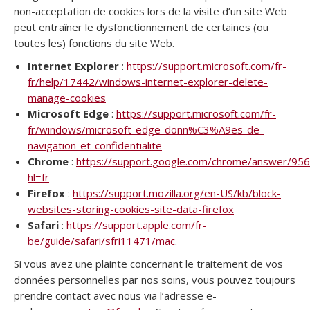
non-acceptation de cookies lors de la visite d’un site Web
peut entraîner le dysfonctionnement de certaines (ou
toutes les) fonctions du site Web.
Internet Explorer
:
https://support.microsoft.com/fr-
fr/help/17442/windows-internet-explorer-delete-
manage-cookies
Microsoft Edge
:
https://support.microsoft.com/fr-
fr/windows/microsoft-edge-donn%C3%A9es-de-
navigation-et-confidentialite
Chrome
:
https://support.google.com/chrome/answer/95
hl=fr
Firefox
:
https://support.mozilla.org/en-US/kb/block-
websites-storing-cookies-site-data-firefox
Safari
:
https://support.apple.com/fr-
be/guide/safari/sfri11471/mac
.
Si vous avez une plainte concernant le traitement de vos
données personnelles par nos soins, vous pouvez toujours
prendre contact avec nous via l’adresse e-