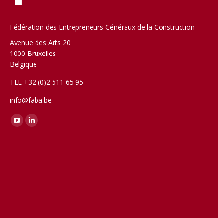
Fédération des Entrepreneurs Généraux de la Construction
Avenue des Arts 20
1000 Bruxelles
Belgique
TEL +32 (0)2 511 65 95
info@faba.be
Trouvez nous sur :
YouTube
LinkedIn
page
page
opens
opens
in
in
new
new
window
window