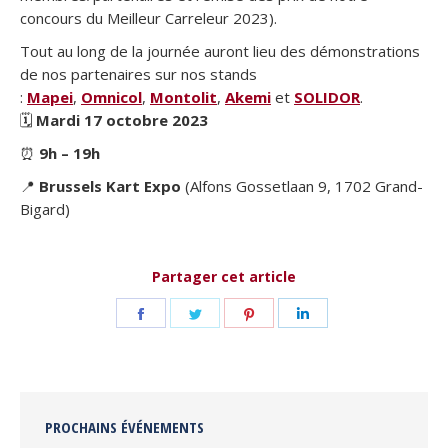
concours du Meilleur Carreleur 2023).
Tout au long de la journée auront lieu des démonstrations
de nos partenaires sur nos stands
:
Mapei
,
Omnicol
,
Montolit
,
Akemi
et
SOLIDOR
.
🗓
Mardi 17 octobre 2023
⏰
9h – 19h
📍
Brussels Kart Expo
(Alfons Gossetlaan 9, 1702 Grand-
Bigard)
Partager cet article
Partager
Partager
Partager
Partager
sur
sur
sur
sur
Facebook
Twitter
Pinterest
LinkedIn
PROCHAINS ÉVÉNEMENTS