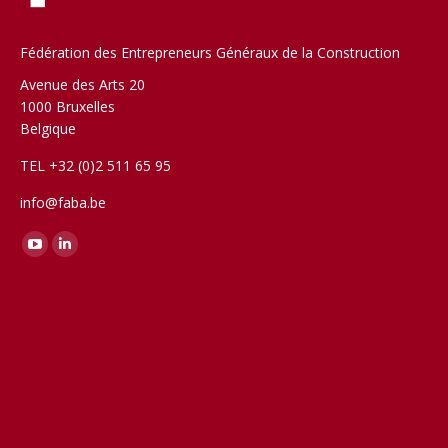
Fédération des Entrepreneurs Généraux de la Construction
Avenue des Arts 20
1000 Bruxelles
Belgique
TEL +32 (0)2 511 65 95
info@faba.be
Trouvez nous sur :
YouTube
LinkedIn
page
page
opens
opens
in
in
new
new
window
window