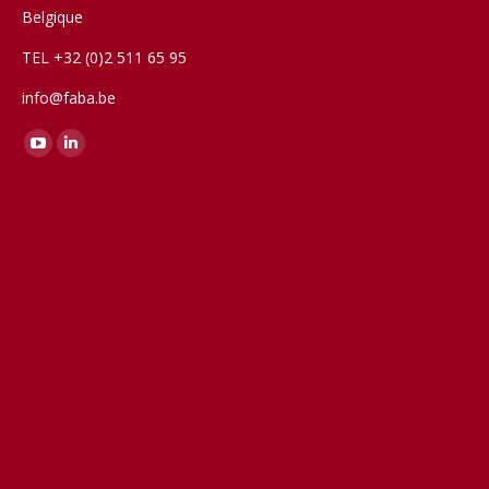
Belgique
TEL +32 (0)2 511 65 95
info@faba.be
Trouvez nous sur :
YouTube
LinkedIn
page
page
opens
opens
in
in
new
new
window
window