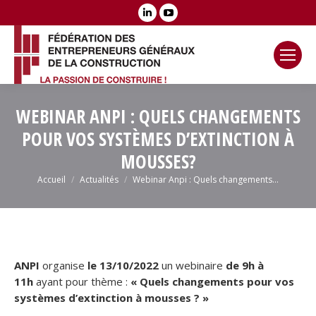
LinkedIn
YouTube
page
page
opens
opens
in
in
new
new
window
window
WEBINAR ANPI : QUELS CHANGEMENTS
POUR VOS SYSTÈMES D’EXTINCTION À
MOUSSES?
Vous êtes ici :
Accueil
Actualités
Webinar Anpi : Quels changements…
ANPI
organise
le 13/10/2022
un webinaire
de
9h à
11h
ayant pour thème :
« Quels changements pour vos
systèmes d’extinction à mousses ?
»