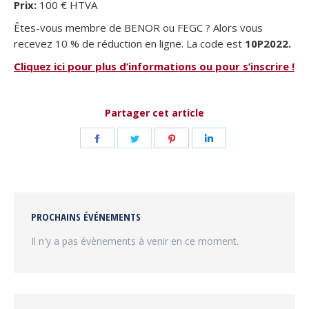
Prix:
100 € HTVA
Êtes-vous membre de BENOR ou FEGC ? Alors vous
recevez 10 % de réduction en ligne. La code est
10P2022.
Cliquez ici pour plus d’informations ou pour s’inscrire !
Partager cet article
Partager
Partager
Partager
Partager
sur
sur
sur
sur
Facebook
Twitter
Pinterest
LinkedIn
PROCHAINS ÉVÉNEMENTS
Il n'y a pas évènements à venir en ce moment.