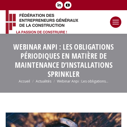
LinkedIn
YouTube
page
page
opens
opens
in
in
new
new
window
window
WEBINAR ANPI : LES OBLIGATIONS
PÉRIODIQUES EN MATIÈRE DE
MAINTENANCE D’INSTALLATIONS
SPRINKLER
Vous êtes ici :
Accueil
Actualités
Webinar Anpi : Les obligations…